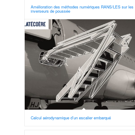
Amélioration des méthodes numériques RANS/LES sur les
inverseurs de poussée
Calcul aérodynamique d’un escalier embarqué