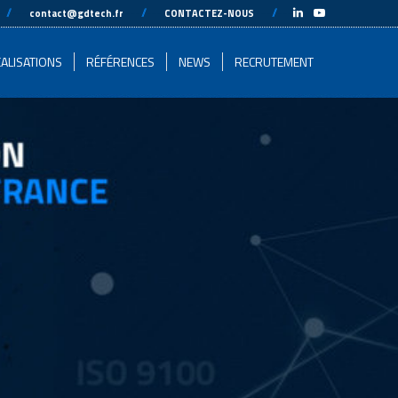
-
//
---
---
//
---
---
//
---
-
contact@gdtech.fr
CONTACTEZ-NOUS
ALISATIONS
RÉFÉRENCES
NEWS
RECRUTEMENT