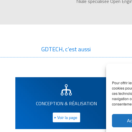
filiale spécialisée Open Engi
GDTECH, c’est aussi
Pour offrir 
cookies pour
ces technolo
navigation ou
CONCEPTION & RÉALISATION
consentement
Voir la page
Ac