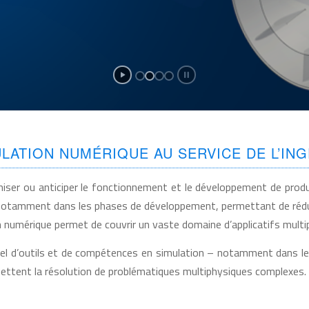
ULATION NUMÉRIQUE AU SERVICE DE L’ING
ser ou anticiper le fonctionnement et le développement de produ
le notamment dans les phases de développement, permettant de rédui
n numérique permet de couvrir un vaste domaine d’applicatifs multip
el d’outils et de compétences en simulation – notamment dans les
mettent la résolution de problématiques multiphysiques complexes.