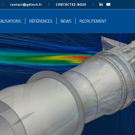
-
//
---
---
//
---
---
//
---
-
contact@gdtech.fr
CONTACTEZ-NOUS
ALISATIONS
RÉFÉRENCES
NEWS
RECRUTEMENT