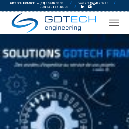
---
//
---
---
//
--
GDTECH FRANCE : + (33) 5 59 82 35 35
contact@gdtech.fr
-
---
//
---
-
CONTACTEZ-NOUS