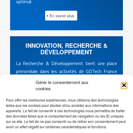
optimal.
En savoir plus
INNOVATION, RECHERCHE &
DÉVELOPPEMENT
La Recherche & Développement tient une place
primordiale dans les activités de GDTech France
pour enrichir nos connaissances et compétences,
Gérer le consentement aux
et maintenir ainsi un haut niveau de valeur ajoutée
cookies
dans les solutions proposées à nos clients.
Pour offrir les meilleures expériences, nous utilisons des technologies
L’innovation nous amène à améliorer autant les
telles que les cookies pour stocker et/ou accéder aux informations des
produits étudiés que les méthodes et procédés de
appareils. Le fait de consentir à ces technologies nous permettra de traiter
des données telles que le comportement de navigation ou les ID uniques
développement.
sur ce site. Le fait de ne pas consentir ou de retirer son consentement peut
avoir un effet négatif sur certaines caractéristiques et fonctions.