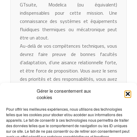
GTsuite, Modelica (ou équivalent)
indispensables pour cette mission. Une
connaissance des systèmes et équipements
fluidiques thermiques ou mécatronique peut
être un atout.
Au-delà de vos compétences techniques, vous
devrez faire preuve de bonnes facultés
d’adaptation, d’une aisance relationnelle forte,
et être force de proposition. Vous avez le sens
des priorités et des responsabilités, vous avez
idéalement de l’expérience dans le pilotage de
Gérer le consentement aux
projets. Vous êtes rigoureux (se) et volontaire.
cookies
Ces qualités feront de vous vous le (la)
Pour offrir les meilleures expériences, nous utilisons des technologies
garant(e) de notre réussite.
telles que les cookies pour stocker et/ou accéder aux informations des
appareils. Le fait de consentir à ces technologies nous permettra de traiter
des données telles que le comportement de navigation ou les ID uniques
Modalités de recrutement
sur ce site. Le fait de ne pas consentir ou de retirer son consentement peut
avoir un effet négatif sur certaines caractéristiques et fonctions.