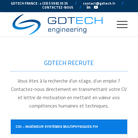
---
//
---
---
//
--
GDTECH FRANCE : + (33) 5 59 82 35 35
contact@gdtech.fr
-
---
//
---
-
CONTACTEZ-NOUS
GDTECH RECRUTE
Vous êtes à la recherche d’un stage, d’un emploi ?
Contactez-nous directement en transmettant votre CV
et lettre de motivation en mettant en valeur vos
compétences humaines et techniques.
CDI – INGÉNIEUR SYSTÈMES MULTIPHYSIQUES F/H