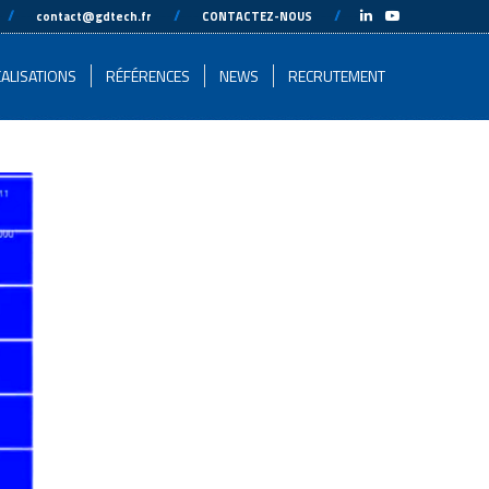
-
//
---
---
//
---
---
//
---
-
contact@gdtech.fr
CONTACTEZ-NOUS
ALISATIONS
RÉFÉRENCES
NEWS
RECRUTEMENT