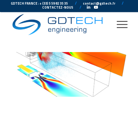
---
//
---
---
//
--
GDTECH FRANCE : + (33) 5 59 82 35 35
contact@gdtech.fr
-
---
//
---
-
CONTACTEZ-NOUS