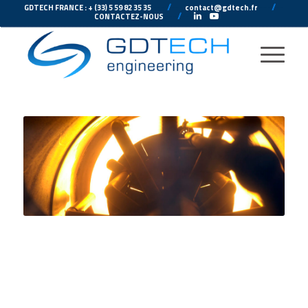
---
//
---
---
//
--
GDTECH FRANCE : + (33) 5 59 82 35 35
contact@gdtech.fr
-
---
//
---
-
CONTACTEZ-NOUS