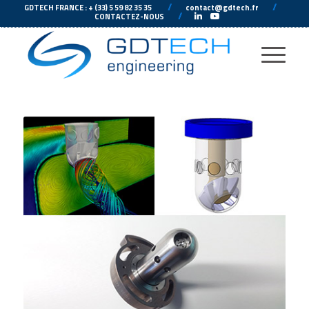
---
//
---
---
//
--
GDTECH FRANCE : + (33) 5 59 82 35 35
contact@gdtech.fr
-
---
//
---
-
CONTACTEZ-NOUS