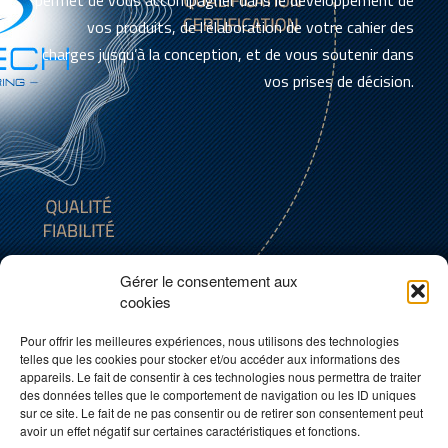
permet de vous accompagner dans le développement de
vos produits, de l’élaboration de votre cahier des
charges jusqu’à la conception, et de vous soutenir dans
vos prises de décision.
Gérer le consentement aux
GDTECH RECRUTE DE NOUVEAUX
cookies
TALENTS
Pour offrir les meilleures expériences, nous utilisons des technologies
telles que les cookies pour stocker et/ou accéder aux informations des
Notre agence de Bordes en Pyrénées Atlantiques poste
appareils. Le fait de consentir à ces technologies nous permettra de traiter
régulièrement des offres d’emploi et de stage.
des données telles que le comportement de navigation ou les ID uniques
sur ce site. Le fait de ne pas consentir ou de retirer son consentement peut
avoir un effet négatif sur certaines caractéristiques et fonctions.
N’hésitez pas à les consulter et à nous contacter si