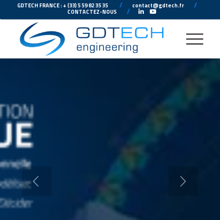
---
//
---
---
//
--
GDTECH FRANCE : + (33) 5 59 82 35 35
contact@gdtech.fr
-
---
//
---
-
CONTACTEZ-NOUS