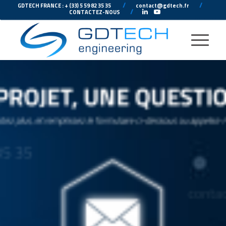
---
//
---
---
//
--
GDTECH FRANCE : + (33) 5 59 82 35 35
contact@gdtech.fr
-
---
//
---
-
CONTACTEZ-NOUS