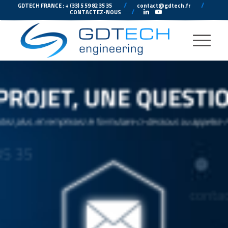
---
//
---
---
//
--
GDTECH FRANCE : + (33) 5 59 82 35 35
contact@gdtech.fr
-
---
//
---
-
CONTACTEZ-NOUS