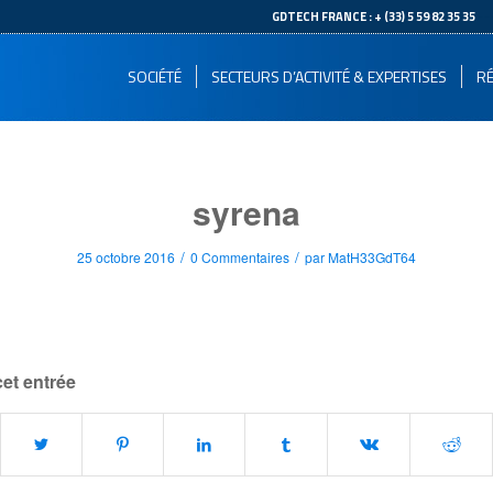
--
GDTECH FRANCE : + (33) 5 59 82 35 35
SOCIÉTÉ
SECTEURS D’ACTIVITÉ & EXPERTISES
RÉ
syrena
/
/
25 octobre 2016
0 Commentaires
par
MatH33GdT64
cet entrée