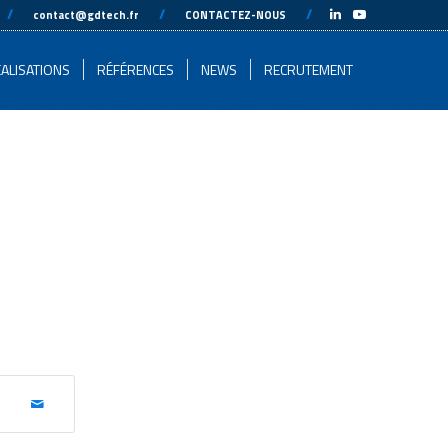
-
//
---
---
//
---
---
//
---
-
contact@gdtech.fr
CONTACTEZ-NOUS
ALISATIONS
RÉFÉRENCES
NEWS
RECRUTEMENT