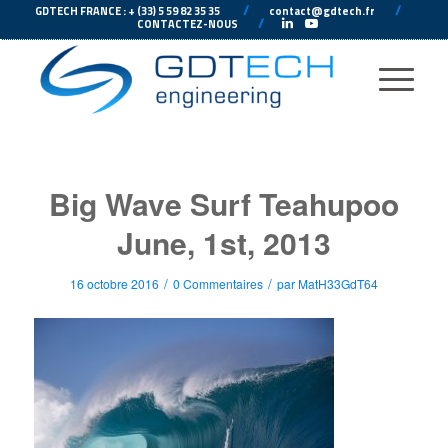
---
//
---
---
//
--
GDTECH FRANCE : + (33) 5 59 82 35 35
contact@gdtech.fr
-
---
//
---
-
CONTACTEZ-NOUS
Big Wave Surf Teahupoo
June, 1st, 2013
/
/
16 octobre 2016
0 Commentaires
par
MatH33GdT64