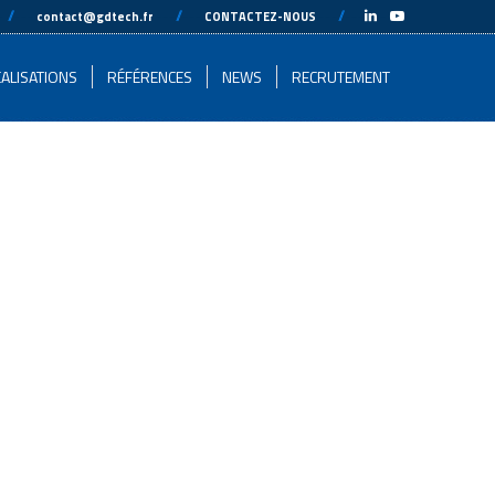
-
//
---
---
//
---
---
//
---
-
contact@gdtech.fr
CONTACTEZ-NOUS
ALISATIONS
RÉFÉRENCES
NEWS
RECRUTEMENT