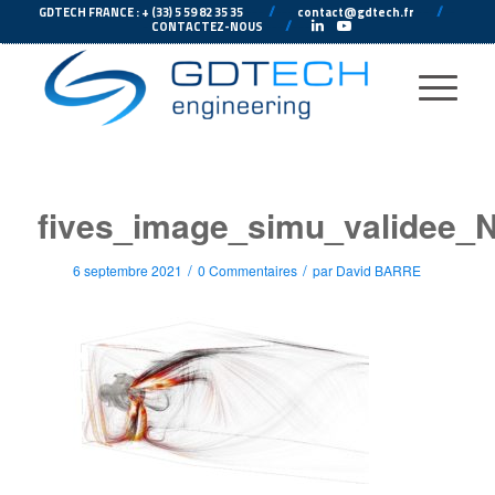
---
//
---
---
//
--
GDTECH FRANCE : + (33) 5 59 82 35 35
contact@gdtech.fr
-
---
//
---
-
CONTACTEZ-NOUS
fives_image_simu_validee_
/
/
6 septembre 2021
0 Commentaires
par
David BARRE