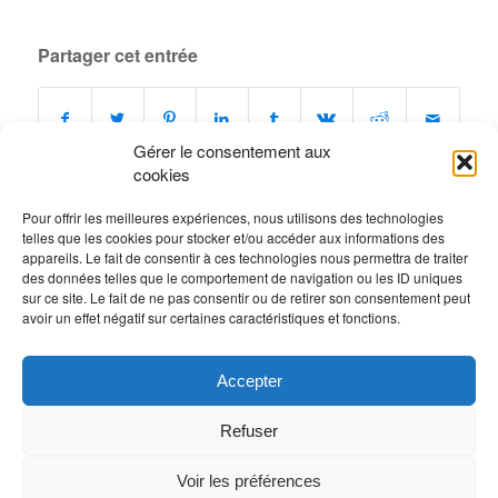
Partager cet entrée
Gérer le consentement aux
cookies
Pour offrir les meilleures expériences, nous utilisons des technologies
telles que les cookies pour stocker et/ou accéder aux informations des
0
appareils. Le fait de consentir à ces technologies nous permettra de traiter
des données telles que le comportement de navigation ou les ID uniques
sur ce site. Le fait de ne pas consentir ou de retirer son consentement peut
RÉPONSES
avoir un effet négatif sur certaines caractéristiques et fonctions.
Laisser un commentaire
Rejoindre la discussion?
Accepter
N’hésitez pas à contribuer !
Refuser
Vous devez
vous connecter
pour publier un
commentaire.
Voir les préférences