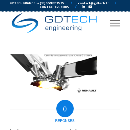
---
//
---
---
//
--
GDTECH FRANCE : + (33) 5 59 82 35 35
contact@gdtech.fr
-
---
//
---
-
CONTACTEZ-NOUS
0
RÉPONSES