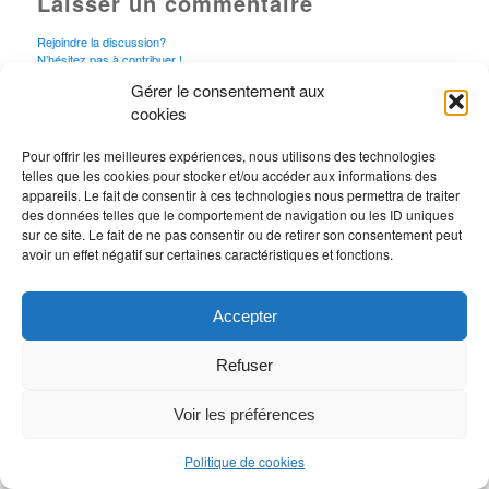
Laisser un commentaire
Rejoindre la discussion?
N’hésitez pas à contribuer !
Gérer le consentement aux
Vous devez
vous connecter
pour publier un
cookies
commentaire.
Pour offrir les meilleures expériences, nous utilisons des technologies
telles que les cookies pour stocker et/ou accéder aux informations des
appareils. Le fait de consentir à ces technologies nous permettra de traiter
des données telles que le comportement de navigation ou les ID uniques
sur ce site. Le fait de ne pas consentir ou de retirer son consentement peut
avoir un effet négatif sur certaines caractéristiques et fonctions.
Accepter
Refuser
Voir les préférences
Politique de cookies