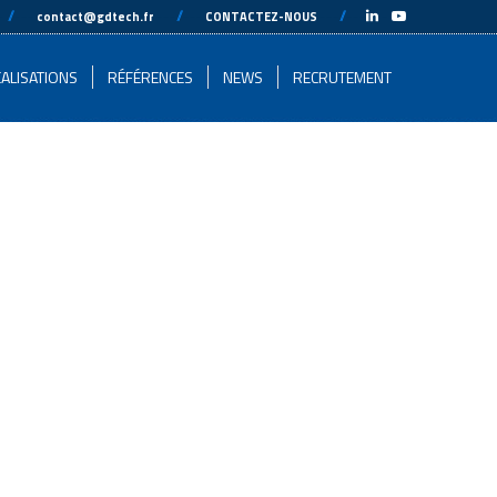
-
//
---
---
//
---
---
//
---
-
contact@gdtech.fr
CONTACTEZ-NOUS
ALISATIONS
RÉFÉRENCES
NEWS
RECRUTEMENT