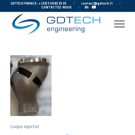
---
//
---
---
//
--
GDTECH FRANCE : + (33) 5 59 82 35 35
contact@gdtech.fr
-
---
//
---
-
CONTACTEZ-NOUS
Loops injector