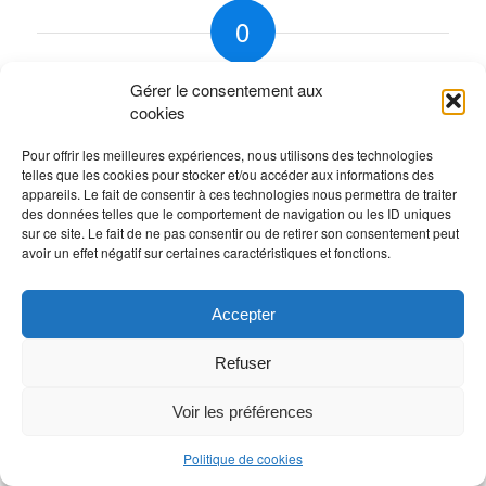
0
RÉPONSES
Gérer le consentement aux
Laisser un commentaire
cookies
Rejoindre la discussion?
Pour offrir les meilleures expériences, nous utilisons des technologies
N’hésitez pas à contribuer !
telles que les cookies pour stocker et/ou accéder aux informations des
appareils. Le fait de consentir à ces technologies nous permettra de traiter
Vous devez
vous connecter
pour publier un
des données telles que le comportement de navigation ou les ID uniques
sur ce site. Le fait de ne pas consentir ou de retirer son consentement peut
commentaire.
avoir un effet négatif sur certaines caractéristiques et fonctions.
Accepter
Refuser
Voir les préférences
Politique de cookies