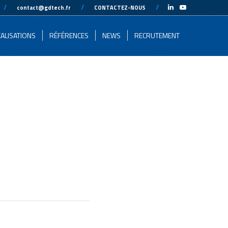
-
//
---
---
//
---
---
//
---
-
contact@gdtech.fr
CONTACTEZ-NOUS
ALISATIONS
RÉFÉRENCES
NEWS
RECRUTEMENT