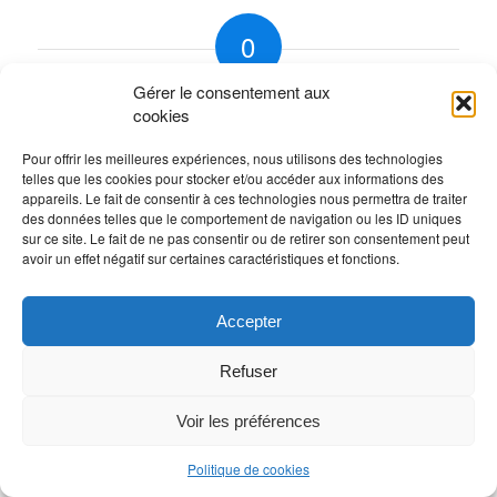
0
Gérer le consentement aux
RÉPONSES
cookies
Laisser un commentaire
Pour offrir les meilleures expériences, nous utilisons des technologies
Rejoindre la discussion?
telles que les cookies pour stocker et/ou accéder aux informations des
N’hésitez pas à contribuer !
appareils. Le fait de consentir à ces technologies nous permettra de traiter
des données telles que le comportement de navigation ou les ID uniques
Vous devez
vous connecter
pour publier un
sur ce site. Le fait de ne pas consentir ou de retirer son consentement peut
avoir un effet négatif sur certaines caractéristiques et fonctions.
commentaire.
Accepter
Refuser
Voir les préférences
Politique de cookies