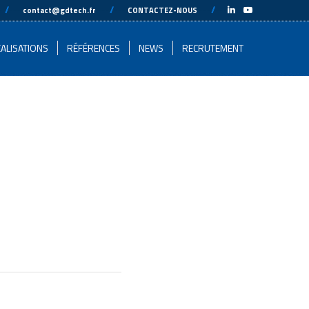
-
//
---
---
//
---
---
//
---
-
contact@gdtech.fr
CONTACTEZ-NOUS
ALISATIONS
RÉFÉRENCES
NEWS
RECRUTEMENT