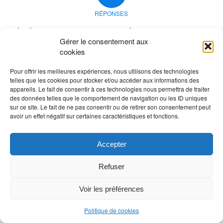
RÉPONSES
Laisser un commentaire
Gérer le consentement aux
Rejoindre la discussion?
cookies
N’hésitez pas à contribuer !
Pour offrir les meilleures expériences, nous utilisons des technologies
Vous devez
vous connecter
pour publier un
telles que les cookies pour stocker et/ou accéder aux informations des
appareils. Le fait de consentir à ces technologies nous permettra de traiter
commentaire.
des données telles que le comportement de navigation ou les ID uniques
sur ce site. Le fait de ne pas consentir ou de retirer son consentement peut
avoir un effet négatif sur certaines caractéristiques et fonctions.
Accepter
Refuser
Voir les préférences
Politique de cookies