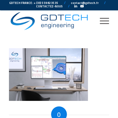
---
//
---
---
//
--
GDTECH FRANCE : + (33) 5 59 82 35 35
contact@gdtech.fr
-
---
//
---
-
CONTACTEZ-NOUS
0