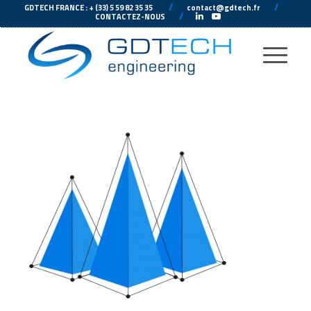
---
//
---
---
//
--
GDTECH FRANCE : + (33) 5 59 82 35 35
contact@gdtech.fr
-
---
//
---
-
CONTACTEZ-NOUS