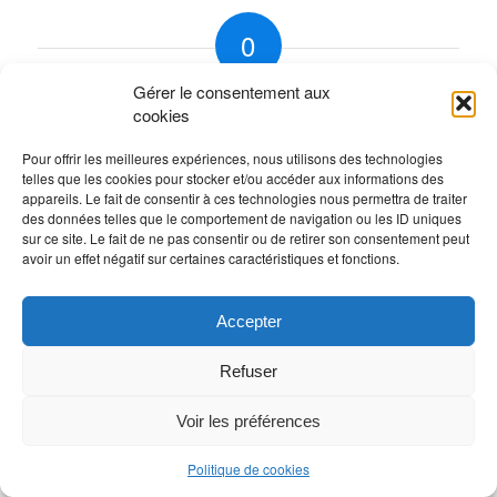
0
Gérer le consentement aux
RÉPONSES
cookies
Laisser un commentaire
Pour offrir les meilleures expériences, nous utilisons des technologies
Rejoindre la discussion?
telles que les cookies pour stocker et/ou accéder aux informations des
N’hésitez pas à contribuer !
appareils. Le fait de consentir à ces technologies nous permettra de traiter
des données telles que le comportement de navigation ou les ID uniques
Vous devez
vous connecter
pour publier un
sur ce site. Le fait de ne pas consentir ou de retirer son consentement peut
avoir un effet négatif sur certaines caractéristiques et fonctions.
commentaire.
Accepter
Refuser
Voir les préférences
Politique de cookies