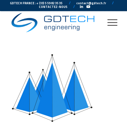
---
//
---
---
//
--
GDTECH FRANCE : + (33) 5 59 82 35 35
contact@gdtech.fr
-
---
//
---
-
CONTACTEZ-NOUS