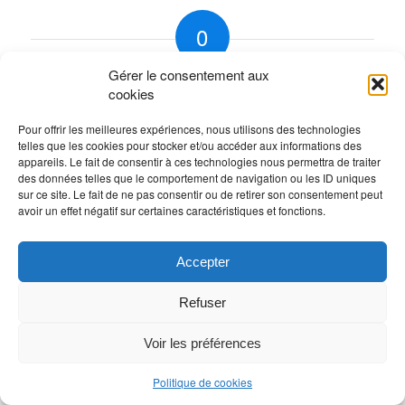
0
Gérer le consentement aux
RÉPONSES
cookies
Laisser un commentaire
Pour offrir les meilleures expériences, nous utilisons des technologies
Rejoindre la discussion?
telles que les cookies pour stocker et/ou accéder aux informations des
N’hésitez pas à contribuer !
appareils. Le fait de consentir à ces technologies nous permettra de traiter
des données telles que le comportement de navigation ou les ID uniques
Vous devez
vous connecter
pour publier un
sur ce site. Le fait de ne pas consentir ou de retirer son consentement peut
avoir un effet négatif sur certaines caractéristiques et fonctions.
commentaire.
Accepter
Refuser
Voir les préférences
Politique de cookies