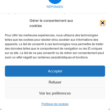
RÉPONSES
Laisser un commentaire
Gérer le consentement aux
Rejoindre la discussion?
cookies
N’hésitez pas à contribuer !
Pour offrir les meilleures expériences, nous utilisons des technologies
Vous devez
vous connecter
pour publier un
telles que les cookies pour stocker et/ou accéder aux informations des
appareils. Le fait de consentir à ces technologies nous permettra de traiter
commentaire.
des données telles que le comportement de navigation ou les ID uniques
sur ce site. Le fait de ne pas consentir ou de retirer son consentement peut
avoir un effet négatif sur certaines caractéristiques et fonctions.
Accepter
Refuser
Voir les préférences
Politique de cookies