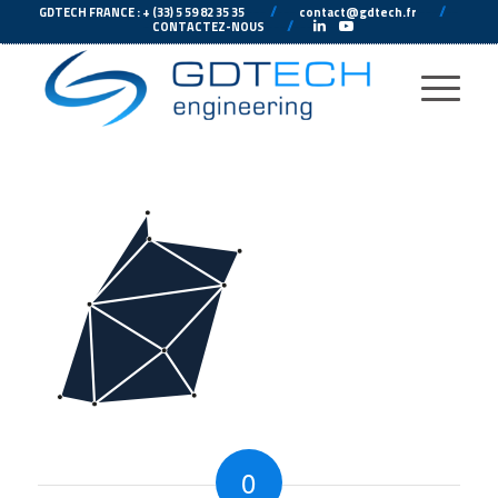
---
//
---
---
//
--
GDTECH FRANCE : + (33) 5 59 82 35 35
contact@gdtech.fr
-
---
//
---
-
CONTACTEZ-NOUS
0