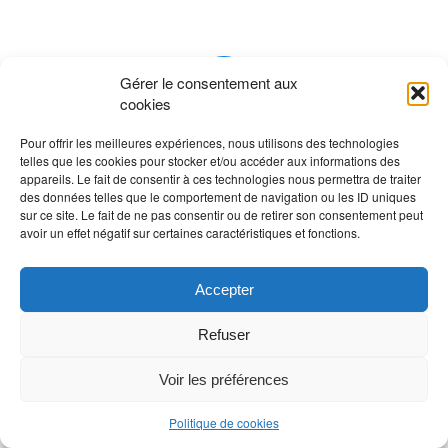
0
Gérer le consentement aux
cookies
RÉPONSES
Pour offrir les meilleures expériences, nous utilisons des technologies
Laisser un commentaire
telles que les cookies pour stocker et/ou accéder aux informations des
appareils. Le fait de consentir à ces technologies nous permettra de traiter
des données telles que le comportement de navigation ou les ID uniques
Rejoindre la discussion?
sur ce site. Le fait de ne pas consentir ou de retirer son consentement peut
N’hésitez pas à contribuer !
avoir un effet négatif sur certaines caractéristiques et fonctions.
Vous devez
vous connecter
pour publier un
commentaire.
Accepter
Refuser
Voir les préférences
Politique de cookies