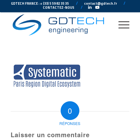
---
//
---
---
//
--
GDTECH FRANCE : + (33) 5 59 82 35 35
contact@gdtech.fr
-
---
//
---
-
CONTACTEZ-NOUS
0
RÉPONSES
Laisser un commentaire