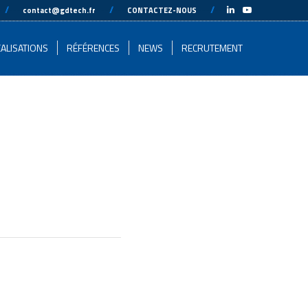
-
//
---
---
//
---
---
//
---
-
contact@gdtech.fr
CONTACTEZ-NOUS
ALISATIONS
RÉFÉRENCES
NEWS
RECRUTEMENT