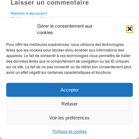
Laisser un commentaire
Rejoindre la discussion?
N’hésitez pas à contribuer !
Gérer le consentement aux
Vous devez
vous connecter
pour publier un
cookies
commentaire.
Pour offrir les meilleures expériences, nous utilisons des technologies
telles que les cookies pour stocker et/ou accéder aux informations des
appareils. Le fait de consentir à ces technologies nous permettra de traiter
des données telles que le comportement de navigation ou les ID uniques
sur ce site. Le fait de ne pas consentir ou de retirer son consentement peut
avoir un effet négatif sur certaines caractéristiques et fonctions.
Accepter
Refuser
Voir les préférences
Politique de cookies