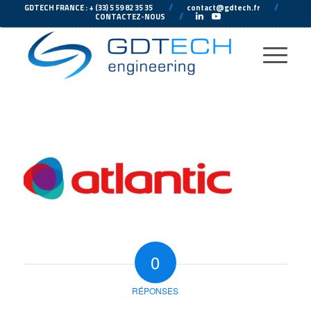
---
//
---
---
//
--
GDTECH FRANCE : + (33) 5 59 82 35 35
contact@gdtech.fr
-
---
//
---
-
CONTACTEZ-NOUS
0
RÉPONSES