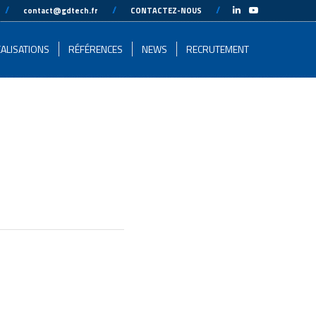
-
//
---
---
//
---
---
//
---
-
contact@gdtech.fr
CONTACTEZ-NOUS
ALISATIONS
RÉFÉRENCES
NEWS
RECRUTEMENT