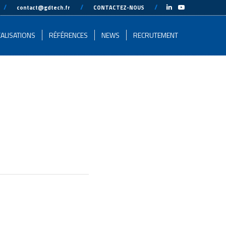
-
//
---
---
//
---
---
//
---
-
contact@gdtech.fr
CONTACTEZ-NOUS
ALISATIONS
RÉFÉRENCES
NEWS
RECRUTEMENT