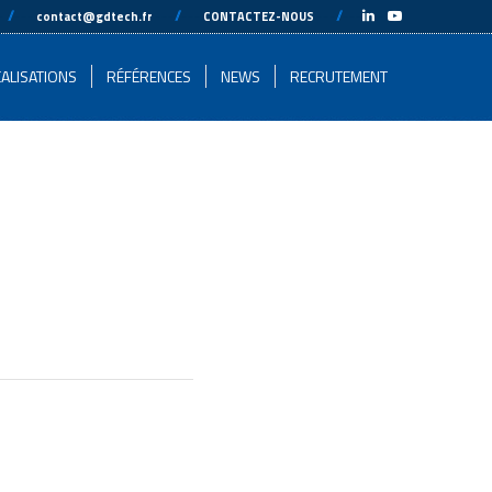
-
//
---
---
//
---
---
//
---
-
contact@gdtech.fr
CONTACTEZ-NOUS
ALISATIONS
RÉFÉRENCES
NEWS
RECRUTEMENT