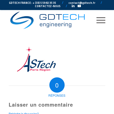
---
//
---
---
//
--
GDTECH FRANCE : + (33) 5 59 82 35 35
contact@gdtech.fr
-
---
//
---
-
CONTACTEZ-NOUS
0
RÉPONSES
Laisser un commentaire
Rejoindre la discussion?