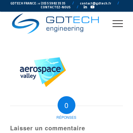
---
//
---
---
//
--
GDTECH FRANCE : + (33) 5 59 82 35 35
contact@gdtech.fr
-
---
//
---
-
CONTACTEZ-NOUS
0
RÉPONSES
Laisser un commentaire