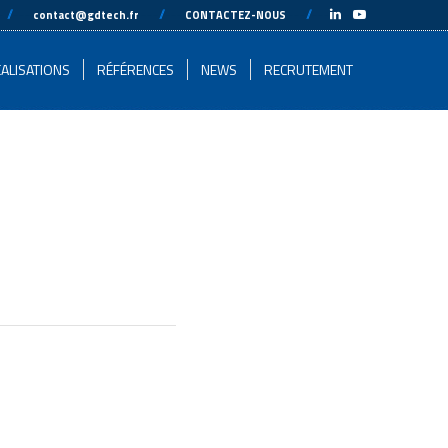
-
//
---
---
//
---
---
//
---
-
contact@gdtech.fr
CONTACTEZ-NOUS
ALISATIONS
RÉFÉRENCES
NEWS
RECRUTEMENT