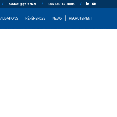
-
//
---
---
//
---
---
//
---
-
contact@gdtech.fr
CONTACTEZ-NOUS
ALISATIONS
RÉFÉRENCES
NEWS
RECRUTEMENT