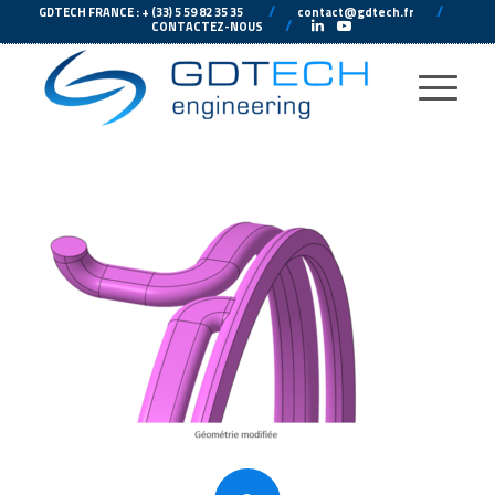
---
//
---
---
//
--
GDTECH FRANCE : + (33) 5 59 82 35 35
contact@gdtech.fr
-
---
//
---
-
CONTACTEZ-NOUS