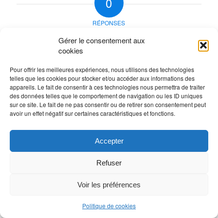
0
RÉPONSES
Laisser un commentaire
Gérer le consentement aux
cookies
Rejoindre la discussion?
N’hésitez pas à contribuer !
Pour offrir les meilleures expériences, nous utilisons des technologies
telles que les cookies pour stocker et/ou accéder aux informations des
Vous devez
vous connecter
pour publier un
appareils. Le fait de consentir à ces technologies nous permettra de traiter
des données telles que le comportement de navigation ou les ID uniques
commentaire.
sur ce site. Le fait de ne pas consentir ou de retirer son consentement peut
avoir un effet négatif sur certaines caractéristiques et fonctions.
Accepter
Refuser
Voir les préférences
Politique de cookies