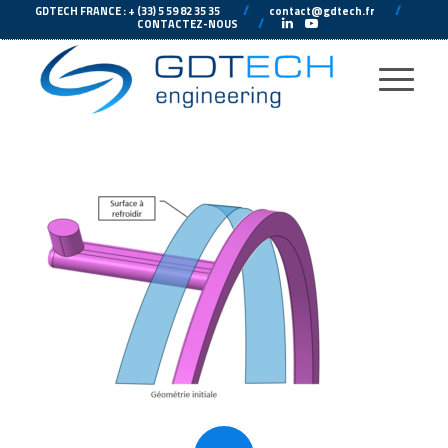
---
//
---
---
//
--
GDTECH FRANCE : + (33) 5 59 82 35 35
contact@gdtech.fr
-
---
//
---
-
CONTACTEZ-NOUS