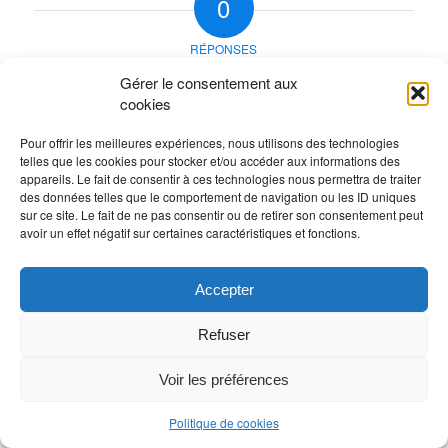
0
RÉPONSES
Laisser un commentaire
Gérer le consentement aux
cookies
Rejoindre la discussion?
N’hésitez pas à contribuer !
Pour offrir les meilleures expériences, nous utilisons des technologies
telles que les cookies pour stocker et/ou accéder aux informations des
Vous devez
vous connecter
pour publier un
appareils. Le fait de consentir à ces technologies nous permettra de traiter
des données telles que le comportement de navigation ou les ID uniques
commentaire.
sur ce site. Le fait de ne pas consentir ou de retirer son consentement peut
avoir un effet négatif sur certaines caractéristiques et fonctions.
Accepter
Refuser
Voir les préférences
Politique de cookies