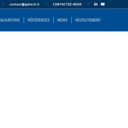
-
//
---
---
//
---
---
//
---
-
contact@gdtech.fr
CONTACTEZ-NOUS
ALISATIONS
RÉFÉRENCES
NEWS
RECRUTEMENT