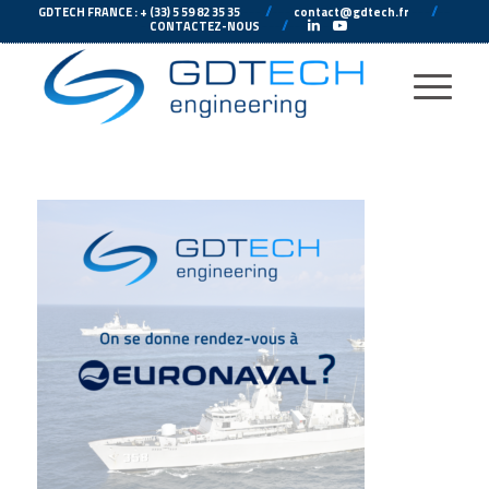
---
//
---
---
//
--
GDTECH FRANCE : + (33) 5 59 82 35 35
contact@gdtech.fr
-
---
//
---
-
CONTACTEZ-NOUS