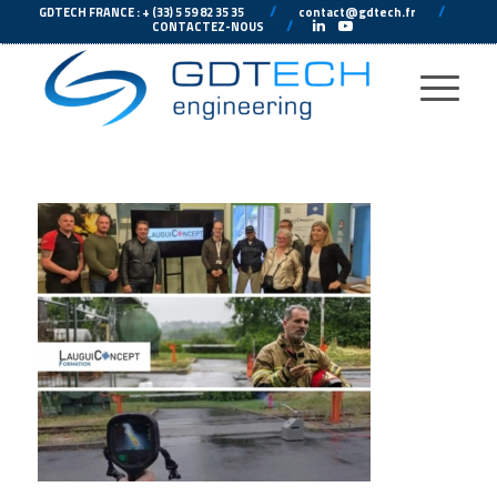
---
//
---
---
//
--
GDTECH FRANCE : + (33) 5 59 82 35 35
contact@gdtech.fr
-
---
//
---
-
CONTACTEZ-NOUS