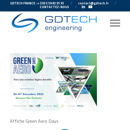
---
//
---
---
//
--
GDTECH FRANCE : + (33) 5 59 82 35 35
contact@gdtech.fr
-
---
//
---
-
CONTACTEZ-NOUS
Affiche Green Aero Days