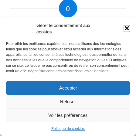
0
RÉPONSES
Gérer le consentement aux
Laisser un commentaire
cookies
Rejoindre la discussion?
Pour offrir les meilleures expériences, nous utilisons des technologies
N’hésitez pas à contribuer !
telles que les cookies pour stocker et/ou accéder aux informations des
appareils. Le fait de consentir à ces technologies nous permettra de traiter
Vous devez
vous connecter
pour publier un
des données telles que le comportement de navigation ou les ID uniques
sur ce site. Le fait de ne pas consentir ou de retirer son consentement peut
commentaire.
avoir un effet négatif sur certaines caractéristiques et fonctions.
Accepter
Refuser
Voir les préférences
Politique de cookies