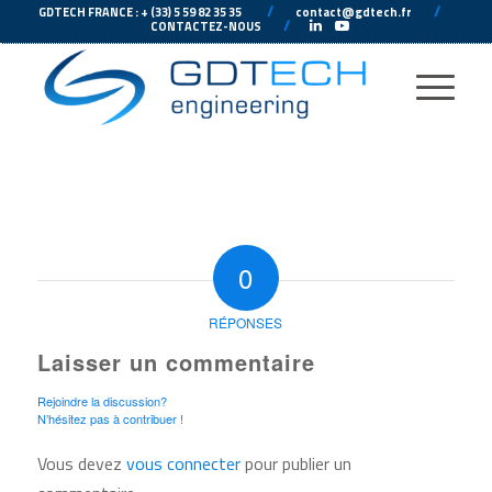
---
//
---
---
//
--
GDTECH FRANCE : + (33) 5 59 82 35 35
contact@gdtech.fr
-
---
//
---
-
CONTACTEZ-NOUS
0
RÉPONSES
Laisser un commentaire
Rejoindre la discussion?
N’hésitez pas à contribuer !
Vous devez
vous connecter
pour publier un