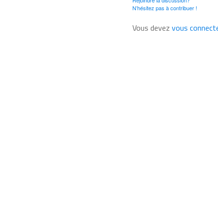
Rejoindre la discussion?
N’hésitez pas à contribuer !
Vous devez
vous connect