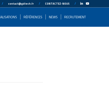
-
//
---
---
//
---
---
//
---
-
contact@gdtech.fr
CONTACTEZ-NOUS
ALISATIONS
RÉFÉRENCES
NEWS
RECRUTEMENT