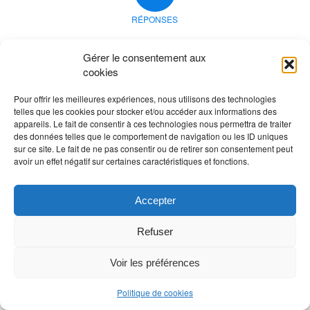
RÉPONSES
Laisser un commentaire
Gérer le consentement aux
Rejoindre la discussion?
cookies
N’hésitez pas à contribuer !
Pour offrir les meilleures expériences, nous utilisons des technologies
Vous devez
vous connecter
pour publier un
telles que les cookies pour stocker et/ou accéder aux informations des
appareils. Le fait de consentir à ces technologies nous permettra de traiter
commentaire.
des données telles que le comportement de navigation ou les ID uniques
sur ce site. Le fait de ne pas consentir ou de retirer son consentement peut
avoir un effet négatif sur certaines caractéristiques et fonctions.
Accepter
Refuser
Voir les préférences
Politique de cookies