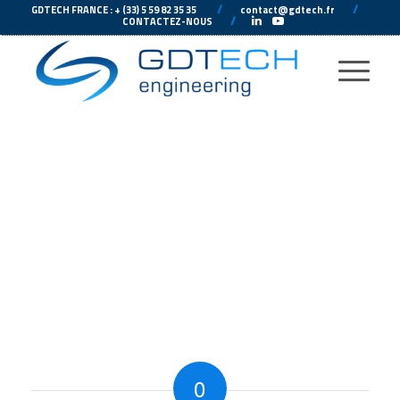
---
//
---
---
//
--
GDTECH FRANCE : + (33) 5 59 82 35 35
contact@gdtech.fr
-
---
//
---
-
CONTACTEZ-NOUS
0