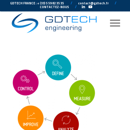
---
//
---
---
//
--
GDTECH FRANCE : + (33) 5 59 82 35 35
contact@gdtech.fr
-
---
//
---
-
CONTACTEZ-NOUS