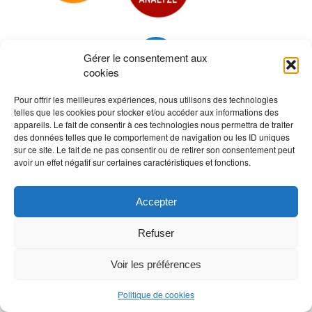
0
Gérer le consentement aux
cookies
RÉPONSES
Pour offrir les meilleures expériences, nous utilisons des technologies
Laisser un commentaire
telles que les cookies pour stocker et/ou accéder aux informations des
appareils. Le fait de consentir à ces technologies nous permettra de traiter
Rejoindre la discussion?
des données telles que le comportement de navigation ou les ID uniques
N’hésitez pas à contribuer !
sur ce site. Le fait de ne pas consentir ou de retirer son consentement peut
avoir un effet négatif sur certaines caractéristiques et fonctions.
Vous devez
vous connecter
pour publier un
commentaire.
Accepter
Refuser
Voir les préférences
Politique de cookies