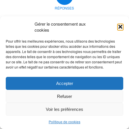
RÉPONSES
Laisser un commentaire
Gérer le consentement aux
Rejoindre la discussion?
cookies
N’hésitez pas à contribuer !
Pour offrir les meilleures expériences, nous utilisons des technologies
Vous devez
vous connecter
pour publier un
telles que les cookies pour stocker et/ou accéder aux informations des
appareils. Le fait de consentir à ces technologies nous permettra de traiter
commentaire.
des données telles que le comportement de navigation ou les ID uniques
sur ce site. Le fait de ne pas consentir ou de retirer son consentement peut
avoir un effet négatif sur certaines caractéristiques et fonctions.
Accepter
Refuser
Voir les préférences
Politique de cookies