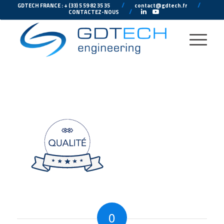
---
//
---
---
//
--
GDTECH FRANCE : + (33) 5 59 82 35 35
contact@gdtech.fr
-
---
//
---
-
CONTACTEZ-NOUS
0