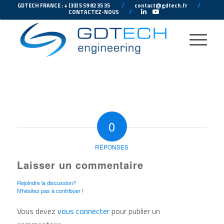
---
//
---
---
//
--
GDTECH FRANCE : + (33) 5 59 82 35 35
contact@gdtech.fr
-
---
//
---
-
CONTACTEZ-NOUS
0
RÉPONSES
Laisser un commentaire
Rejoindre la discussion?
N’hésitez pas à contribuer !
Vous devez
vous connecter
pour publier un