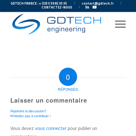
---
//
---
---
//
--
GDTECH FRANCE : + (33) 5 59 82 35 35
contact@gdtech.fr
-
---
//
---
-
CONTACTEZ-NOUS
0
RÉPONSES
Laisser un commentaire
Rejoindre la discussion?
N’hésitez pas à contribuer !
Vous devez
vous connecter
pour publier un