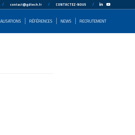
-
//
---
---
//
---
---
//
---
-
contact@gdtech.fr
CONTACTEZ-NOUS
ALISATIONS
RÉFÉRENCES
NEWS
RECRUTEMENT